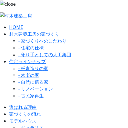
HOME
村木建築工房の家づくり
- 家づくりへのこだわり
- 住宅の仕様
- 守り手としての大工集団
住宅ラインナップ
- 板倉造りの家
- 木楽の家
- 自然に還る家
- リノベーション
- 古民家再生
選ばれる理由
家づくりの流れ
モデルハウス
- ギャラリエ