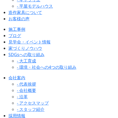
- 平屋モデルハウス
造作家具について
お客様の声
施工事例
ブログ
見学会・イベント情報
家づくりノウハウ
SDGsへの取り組み
- 大工育成
- 環境・社会への4つの取り組み
会社案内
- 代表挨拶
- 会社概要
- 沿革
- アクセスマップ
- スタッフ紹介
採用情報