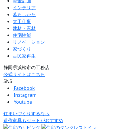
資金計画
新築かリノベーションか？ どちらを選ぶべき？
インテリア
暮らしかた
大工仕事
建材・素材
住宅性能
リノベーション
家づくり
古民家再生
静岡県浜松市の工務店
公式サイトはこちら
SNS
Facebook
Instagram
Youtube
住まいづくりするなら
造作家具
も
セット
が
おすすめ