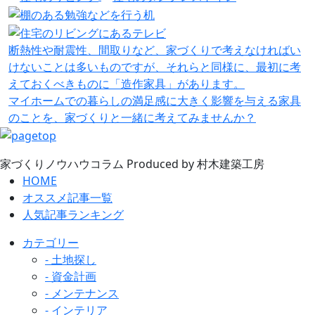
断熱性や耐震性、間取りなど、家づくりで考えなければい
けないことは多いものですが、それらと同様に、最初に考
えておくべきものに「造作家具」があります。
マイホームでの暮らしの満足感に大きく影響を与える家具
のことを、家づくりと一緒に考えてみませんか？
家づくりノウハウコラム
Produced by 村木建築工房
HOME
暮らしかた
2024.10.23
オススメ記事一覧
子ども部屋、その後どうする？
人気記事ランキング
カテゴリー
家づくり
2024.08.30
- 土地探し
「優れた動線」設計のポイント
- 資金計画
- メンテナンス
建材・素材
2024.07.17
- インテリア
木質断熱材「シュタイコ」の特徴とメリット