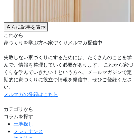
さらに記事を表示
これから
家づくりを学ぶ方へ
家づくりメルマガ配信中
失敗しない家づくりにするためには、たくさんのことを学
んで、情報を整理していく必要があります。 これから家づ
くりを学んでいきたい！という方へ、メールマガジンで定
期的に家づくりに役立つ情報を発信中。ぜひご登録くださ
い。
住宅性能
2024.11.06
メルマガの登録はこちら
これだけは知っておこう。家づくりのキーワード12選
カテゴリから
暮らしかた
2024.11.03
コラムを探す
犬や猫と暮らす家のチェックポイント
土地探し
メンテナンス
住宅性能
2024.10.29